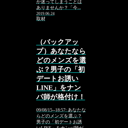
か迷ってしまうことは
ありませんか？「今...
2019.06.24
取材
（バックアッ
プ）あなたなら
どのメンズを選
ぶ？男子の「初
デートお誘い
LINE」をナン
パ師が格付け！
09/08/15--18:57: あなたな
らどのメンズを選ぶ？
男子の「初デートお誘
いLINE」をナンパ師が