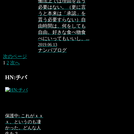
働法上では理由を言う
必要はない。（更に言
うと本来は「承認」を
貰う必要すらない）自
由時間は、何をしても
自由。好きな食べ物食
べにいってもいいし、...
2019.06.13
ナンパブログ
次のページ
1
2
次へ
HN:チバ
保護中: これがｘｘ
ｘ、というのも凄
かった。どんな人
生を？