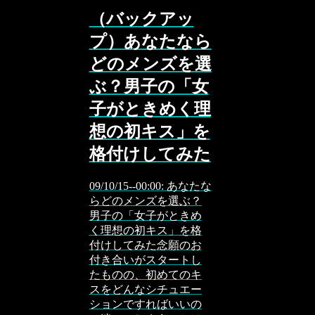
（バックアッ
プ）あなたなら
どのメンズを選
ぶ？男子の「女
子がときめく理
想の初キス」を
格付けしてみた
09/10/15--00:00: あなたな
らどのメンズを選ぶ？
男子の「女子がときめ
く理想の初キス」を格
付けしてみた念願のお
付き合いがスタートし
たものの、初めてのキ
スをどんなシチュエー
ションですればいいの