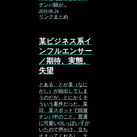
ナンパ師が...
2019.06.24
リンクまとめ
某ビジネス系イ
ンフルエンサー
／期待、実態、
失望
とある、とか某（なに
がし）が頻出してしま
うのだが、とにかくそ
ういう案件だった。某
日、某スポットで回遊
ナンパ中のこと。普通
に可愛いOLっぽい子が
いたので声かけ。立ち
止まってくれるし、テ