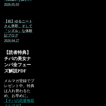
2026.05.03
【祝】ゆるニート
さん準即、そして
「シズル」な体験
記ブログ
2026.04.27
【読者特典】
チバの美女ナ
ンパ全フェー
ズ解説PDF
メルマガ登録でプ
レゼント中。特典
は入れ替わるた
め、お早めに。
【チバの恋愛無双
メルマガ】