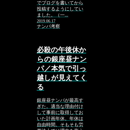
でブログを書いてから
投稿するようにしてい
ました。（一...
2019.06.17
ナンパ考察
必殺の午後休か
らの銀座昼ナン
パ／本気で引っ
越しが見えてく
る
銀座昼ナンパが最高す
ぎた。適当な理由付け
して事前に取得してお
いた計画年休。年休は
自由時間。そもそも労