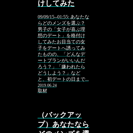
けしてみた
09/09/15--01:55: あなたな
らどのメンズを選ぶ？
男子の「女子が喜ぶ理
想のデート」を格付け
してみたお目当ての女
子をデートへ誘ってみ
たものの、「どんなデ
ートプランがいいんだ
ろう？」「嫌われたら
どうしよう？」など
と、初デートの日まで...
2019.06.24
取材
（バックアッ
プ）あなたなら