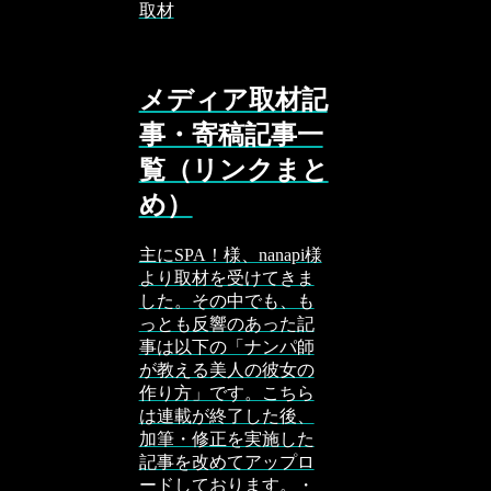
取材
メディア取材記
事・寄稿記事一
覧（リンクまと
め）
主にSPA！様、nanapi様
より取材を受けてきま
した。その中でも、も
っとも反響のあった記
事は以下の「ナンパ師
が教える美人の彼女の
作り方」です。こちら
は連載が終了した後、
加筆・修正を実施した
記事を改めてアップロ
ードしております。・