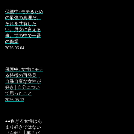
保護中: モテるため
の最強の真理だ。
それを共有した
い。男女に言える
事。世の中で一番
の職業
2026.06.04
保護中: 女性にモテ
る特徴の再発見│
自暴自棄な女性が
好き│自分につい
て思ったこと
2026.05.13
●●過ぎる女性はあ
まり好きではない
（白鯨）│裏チバ