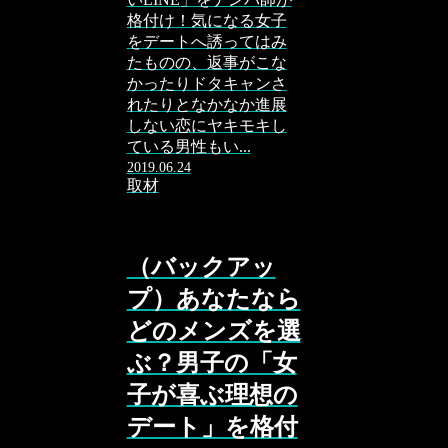
格付け！気になる女子
をデートへ誘ってはみ
たものの、返事がこな
かったりドタキャンさ
れたりとなかなか進展
しない恋にヤキモキし
ている男性もい...
2019.06.24
取材
（バックアッ
プ）あなたなら
どのメンズを選
ぶ？男子の「女
子が喜ぶ理想の
デート」を格付