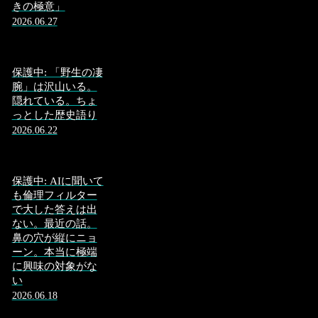
きの極意」
2026.06.27
保護中: 「野生の凄
腕」は沢山いる。
隠れている。ちょ
っとした歴史語り
2026.06.22
保護中: AIに聞いて
も倫理フィルター
で大した答えは出
ない。最近の話。
鼻の穴が縦にニョ
ーン。本当に極端
に興味の対象がな
い
2026.06.18