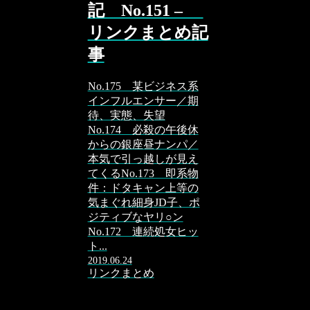
記 No.151 –
リンクまとめ記
事
No.175 某ビジネス系
インフルエンサー／期
待、実態、失望
No.174 必殺の午後休
からの銀座昼ナンパ／
本気で引っ越しが見え
てくるNo.173 即系物
件：ドタキャン上等の
気まぐれ細身JD子、ポ
ジティブなヤリ○ン
No.172 連続処女ヒッ
ト...
2019.06.24
リンクまとめ