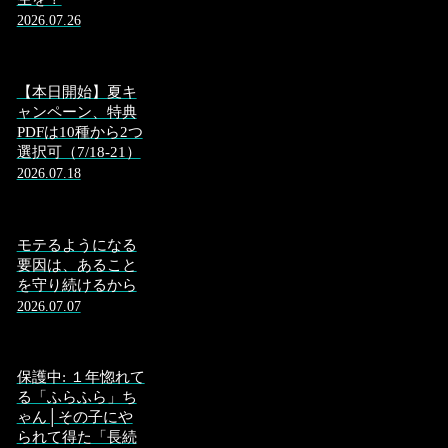
2026.07.26
【本日開始】夏キ
ャンペーン、特典
PDFは10種から2つ
選択可（7/18-21）
2026.07.18
モテるようになる
要因は、あること
を守り続けるから
2026.07.07
保護中: １年惚れて
る「ふらふら」ち
ゃん│その子にや
られて得た「長続