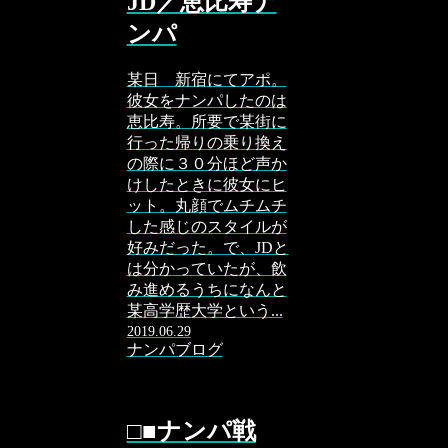
JD／恵比寿ナ
ンパ
某日 新宿にてアポ。
彼女をナンパしたのは
恵比寿。所要で某街に
行った帰りの乗り換え
の際に３０分ほど声か
けしたときに彼女にヒ
ット。丸顔でムチムチ
した感じのスタイルが
好みだった。で、JDと
は分かっていたが、飲
み進めるうちになんと
某高学歴大学という...
2019.06.29
ナンパブログ
□■ナンパ戦