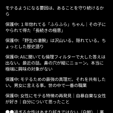
モテるようになる要因は、あることを守り続けるか
ら
保護中: １年惚れてる「ふらふら」ちゃん│その子に
やられて得た「長続きの極意」
保護中: 「野生の凄腕」は沢山いる。隠れている。ち
ょっとした歴史語り
保護中: AIに聞いても倫理フィルターで大した答えは
出ない。最近の話。鼻の穴が縦にニョーン。本当に
極端に興味の対象がない
保護中: モテるための最強の真理だ。それを共有した
い。男女に言える事。世の中で一番の職業
保護中: 女性にモテる特徴の再発見│自暴自棄な女性
が好き│自分について思ったこと
●●過ぎる女性はあまり好きではない（白鯨）│裏