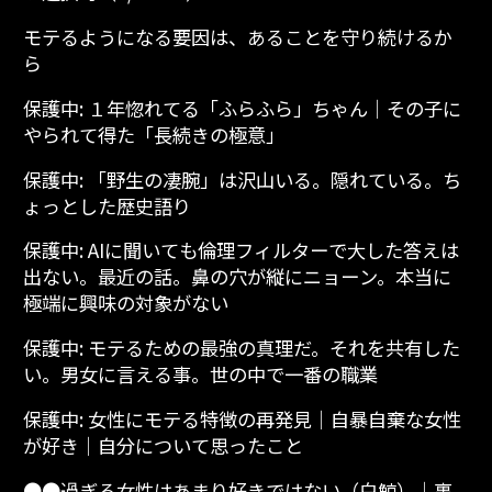
モテるようになる要因は、あることを守り続けるか
ら
保護中: １年惚れてる「ふらふら」ちゃん│その子に
やられて得た「長続きの極意」
保護中: 「野生の凄腕」は沢山いる。隠れている。ち
ょっとした歴史語り
保護中: AIに聞いても倫理フィルターで大した答えは
出ない。最近の話。鼻の穴が縦にニョーン。本当に
極端に興味の対象がない
保護中: モテるための最強の真理だ。それを共有した
い。男女に言える事。世の中で一番の職業
保護中: 女性にモテる特徴の再発見│自暴自棄な女性
が好き│自分について思ったこと
●●過ぎる女性はあまり好きではない（白鯨）│裏