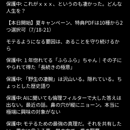
保護中: これがｘｘｘ、というのも凄かった。どんな
人生を？
【本日開始】夏キャンペーン、特典PDFは10種から2
つ選択可（7/18-21）
モテるようになる要因は、あることを守り続けるか
ら
保護中: １年惚れてる「ふらふら」ちゃん│その子に
やられて得た「長続きの極意」
保護中: 「野生の凄腕」は沢山いる。隠れている。ち
ょっとした歴史語り
保護中: AIに聞いても倫理フィルターで大した答えは
出ない。最近の話。鼻の穴が縦にニョーン。本当に
極端に興味の対象がない
保護中: モテるための最強の真理だ。それを共有した