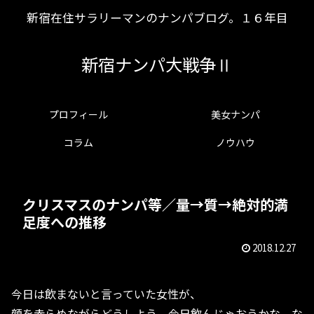
新宿在住サラリーマンのナンパブログ。１６年目
新宿ナンパ大戦争Ⅱ
プロフィール
美女ナンパ
コラム
ノウハウ
クリスマスのナンパ等／量→質→絶対的満
足度への推移
2018.12.27
今日は飲まないと言っていた女性が、
顔を赤らめながらどうしよう、今日飲んじゃおうかな、な