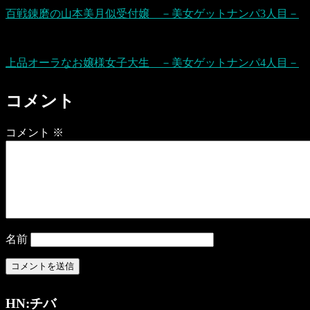
百戦錬磨の山本美月似受付嬢 －美女ゲットナンパ3人目－
上品オーラなお嬢様女子大生 －美女ゲットナンパ4人目－
コメント
コメント
※
名前
HN:チバ