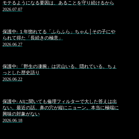
モテるようになる要因は、あることを守り続けるから
2026.07.07
保護中: １年惚れてる「ふらふら」ちゃん│その子にや
られて得た「長続きの極意」
2026.06.27
保護中: 「野生の凄腕」は沢山いる。隠れている。ちょ
っとした歴史語り
2026.06.22
保護中: AIに聞いても倫理フィルターで大した答えは出
ない。最近の話。鼻の穴が縦にニョーン。本当に極端に
興味の対象がない
2026.06.18