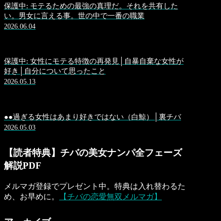
保護中: モテるための最強の真理だ。それを共有した
い。男女に言える事。世の中で一番の職業
2026.06.04
保護中: 女性にモテる特徴の再発見│自暴自棄な女性が
好き│自分について思ったこと
2026.05.13
●●過ぎる女性はあまり好きではない（白鯨）│裏チバ
2026.05.03
【読者特典】チバの美女ナンパ全フェーズ
解説PDF
メルマガ登録でプレゼント中。特典は入れ替わるた
め、お早めに。
【チバの恋愛無双メルマガ】