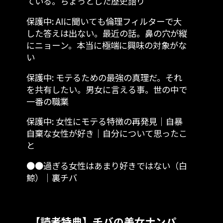
ている。ちょっとした歴史語り
保護中: AIに聞いても倫理フィルターで大
した答えは出ない。最近の話。鼻の穴が縦
にニョーン。本当に極端に興味の対象がな
い
保護中: モテるための最強の真理だ。それ
を共有したい。男女に言える事。世の中で
一番の職業
保護中: 女性にモテる特徴の再発見│自暴
自棄な女性が好き│自分について思ったこ
と
●●過ぎる女性はあまり好きではない（白
鯨）│裏チバ
【読者特典】チバの美女ナンパ