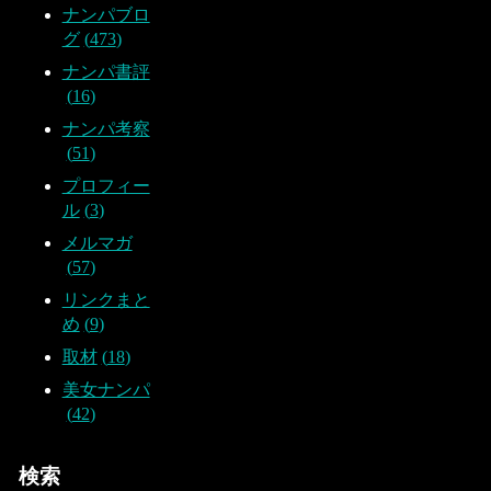
ナンパブロ
グ
473
ナンパ書評
16
ナンパ考察
51
プロフィー
ル
3
メルマガ
57
リンクまと
め
9
取材
18
美女ナンパ
42
検索