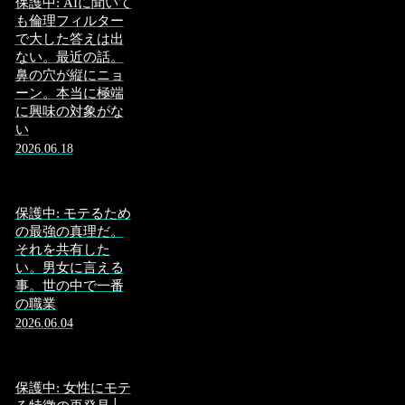
保護中: AIに聞いて
も倫理フィルター
で大した答えは出
ない。最近の話。
鼻の穴が縦にニョ
ーン。本当に極端
に興味の対象がな
い
2026.06.18
保護中: モテるため
の最強の真理だ。
それを共有した
い。男女に言える
事。世の中で一番
の職業
2026.06.04
保護中: 女性にモテ