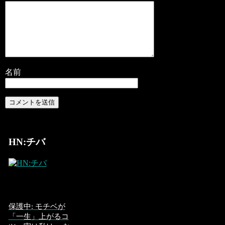
名前
HN:チバ
保護中: モチベが
「一生」上がるコ