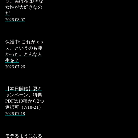
ツ。実は私は○○な
女性が大好きなの
だ
2026.08.07
保護中: これがｘｘ
ｘ、というのも凄
かった。どんな人
生を？
2026.07.26
【本日開始】夏キ
ャンペーン、特典
PDFは10種から2つ
選択可（7/18-21）
2026.07.18
モテるようになる