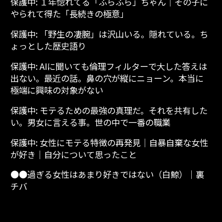
保護中: １年惚れてる「ふらふら」ちゃん│その子に
やられて得た「長続きの極意」
保護中: 「野生の凄腕」は沢山いる。隠れている。ち
ょっとした歴史語り
保護中: AIに聞いても倫理フィルターで大した答えは
出ない。最近の話。鼻の穴が縦にニョーン。本当に
極端に興味の対象がない
保護中: モテるための最強の真理だ。それを共有した
い。男女に言える事。世の中で一番の職業
保護中: 女性にモテる特徴の再発見│自暴自棄な女性
が好き│自分について思ったこと
●●過ぎる女性はあまり好きではない（白鯨）│裏
チバ