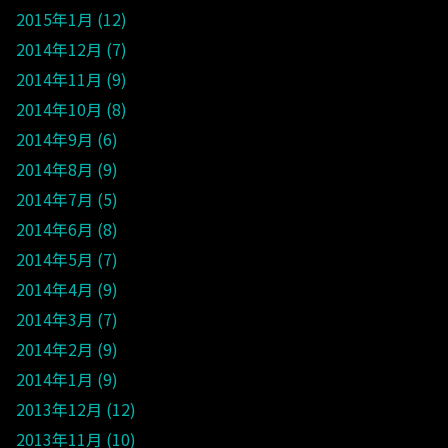
2015年1月
12
2014年12月
7
2014年11月
9
2014年10月
8
2014年9月
6
2014年8月
9
2014年7月
5
2014年6月
8
2014年5月
7
2014年4月
9
2014年3月
7
2014年2月
9
2014年1月
9
2013年12月
12
2013年11月
10