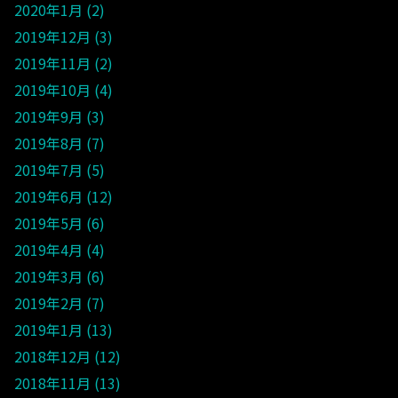
2020年1月
2
2019年12月
3
2019年11月
2
2019年10月
4
2019年9月
3
2019年8月
7
2019年7月
5
2019年6月
12
2019年5月
6
2019年4月
4
2019年3月
6
2019年2月
7
2019年1月
13
2018年12月
12
2018年11月
13