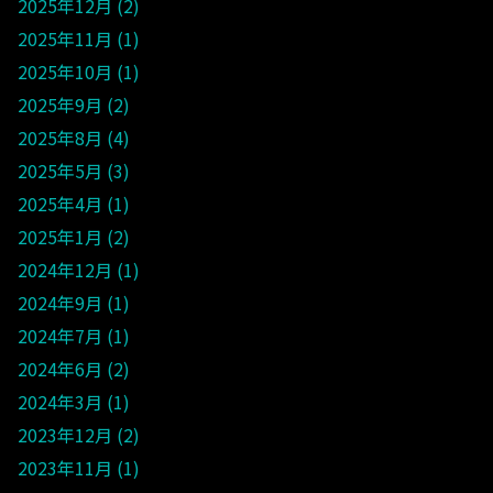
2025年12月
2
2025年11月
1
2025年10月
1
2025年9月
2
2025年8月
4
2025年5月
3
2025年4月
1
2025年1月
2
2024年12月
1
2024年9月
1
2024年7月
1
2024年6月
2
2024年3月
1
2023年12月
2
2023年11月
1