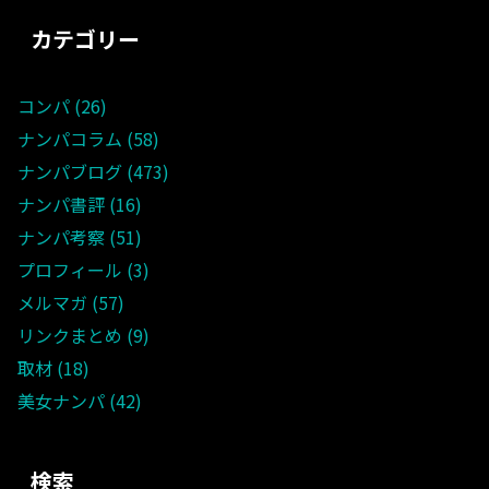
カテゴリー
コンパ
26
ナンパコラム
58
ナンパブログ
473
ナンパ書評
16
ナンパ考察
51
プロフィール
3
メルマガ
57
リンクまとめ
9
取材
18
美女ナンパ
42
検索