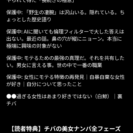
保護中: 「野生の凄腕」は沢山いる。隠れている。ち
ょっとした歴史語り
保護中: AIに聞いても倫理フィルターで大した答えは
出ない。最近の話。鼻の穴が縦にニョーン。本当に
極端に興味の対象がない
保護中: モテるための最強の真理だ。それを共有した
い。男女に言える事。世の中で一番の職業
保護中: 女性にモテる特徴の再発見│自暴自棄な女性
が好き│自分について思ったこと
●●過ぎる女性はあまり好きではない（白鯨）│裏
チバ
【読者特典】チバの美女ナンパ全フェーズ