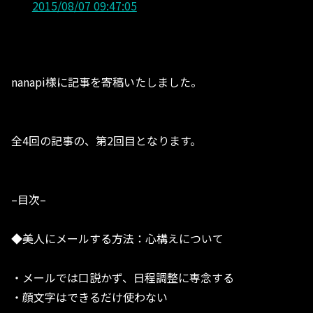
2015/08/07 09:47:05
nanapi様に記事を寄稿いたしました。
全4回の記事の、第2回目となります。
–目次–
◆美人にメールする方法：心構えについて
・メールでは口説かず、日程調整に専念する
・顔文字はできるだけ使わない