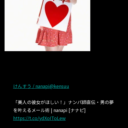
けんすう / nanapi
@kensuu
「美人の彼女がほしい！」ナンパ師直伝・男の夢
を叶えるメール術 | nanapi [ナナピ]
https://t.co/ydXoIToLew