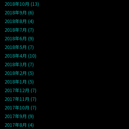
2018年10月
13
2018年9月
6
2018年8月
4
2018年7月
7
2018年6月
9
2018年5月
7
2018年4月
10
2018年3月
7
2018年2月
5
2018年1月
5
2017年12月
7
2017年11月
7
2017年10月
7
2017年9月
9
2017年8月
4