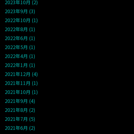
2023年10月
2
2023年9月
3
2022年10月
1
2022年8月
1
2022年6月
1
2022年5月
1
2022年4月
1
2022年1月
1
2021年12月
4
2021年11月
1
2021年10月
1
2021年9月
4
2021年8月
2
2021年7月
5
2021年6月
2