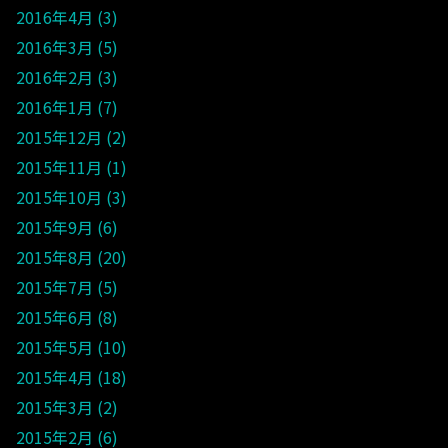
2016年4月
3
2016年3月
5
2016年2月
3
2016年1月
7
2015年12月
2
2015年11月
1
2015年10月
3
2015年9月
6
2015年8月
20
2015年7月
5
2015年6月
8
2015年5月
10
2015年4月
18
2015年3月
2
2015年2月
6