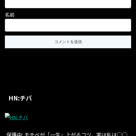
名前
HN:チバ
保護中: モチベが「一生」上がるコツ。実は私は○○