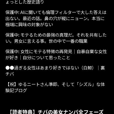
ょっとした歴史語り
保護中: AIに聞いても倫理フィルターで大した答えは
出ない。最近の話。鼻の穴が縦にニョーン。本当に
極端に興味の対象がない
保護中: モテるための最強の真理だ。それを共有した
い。男女に言える事。世の中で一番の職業
保護中: 女性にモテる特徴の再発見│自暴自棄な女性
が好き│自分について思ったこと
●●過ぎる女性はあまり好きではない（白鯨）│裏
チバ
【祝】ゆるニートさん準即、そして「シズル」な体
験記ブログ
【読者特典】チバの美女ナンパ全フェーズ