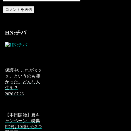
HN:チバ
保護中: これがｘｘ
ｘ、というのも凄
かった。どんな人
生を？
2026.07.26
【本日開始】夏キ
ャンペーン、特典
PDFは10種から2つ