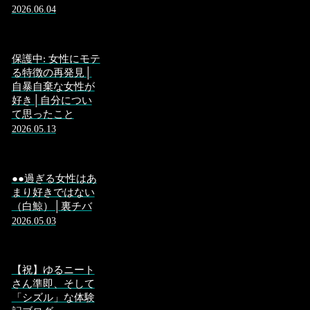
2026.06.04
保護中: 女性にモテ
る特徴の再発見│
自暴自棄な女性が
好き│自分につい
て思ったこと
2026.05.13
●●過ぎる女性はあ
まり好きではない
（白鯨）│裏チバ
2026.05.03
【祝】ゆるニート
さん準即、そして
「シズル」な体験