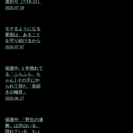
選択可（7/18-21）
2026.07.18
モテるようになる
要因は、あること
を守り続けるから
2026.07.07
保護中: １年惚れて
る「ふらふら」ち
ゃん│その子にや
られて得た「長続
きの極意」
2026.06.27
保護中: 「野生の凄
腕」は沢山いる。
隠れている。ちょ