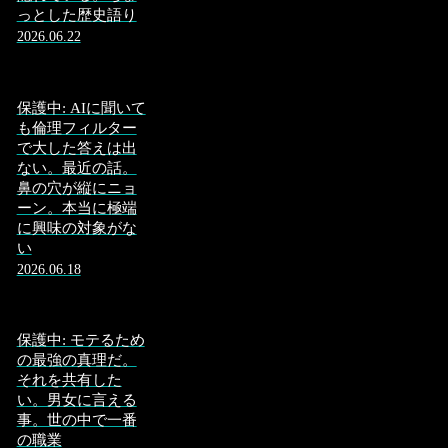
っとした歴史語り
2026.06.22
保護中: AIに聞いて
も倫理フィルター
で大した答えは出
ない。最近の話。
鼻の穴が縦にニョ
ーン。本当に極端
に興味の対象がな
い
2026.06.18
保護中: モテるため
の最強の真理だ。
それを共有した
い。男女に言える
事。世の中で一番
の職業